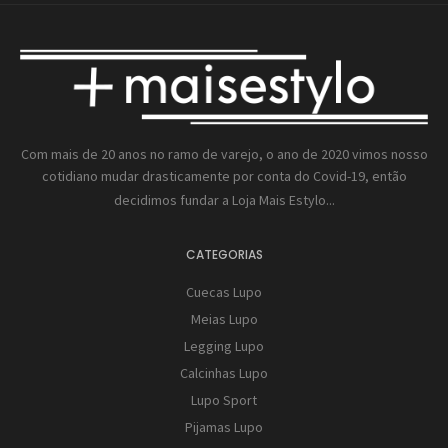
Com mais de 20 anos no ramo de varejo, o ano de 2020 vimos nosso
cotidiano mudar drasticamente por conta do Covid-19, então
decidimos fundar a
Loja Mais Estylo...
CATEGORIAS
Cuecas Lupo
Meias Lupo
Legging Lupo
Calcinhas Lupo
Lupo Sport
Pijamas Lupo