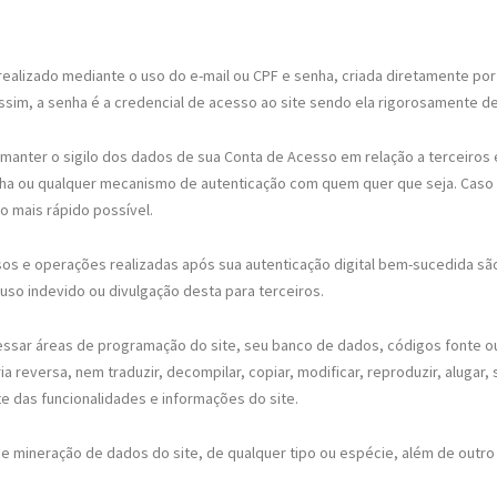
realizado mediante o uso do e-mail ou CPF e senha, criada diretamente po
sim, a senha é a credencial de acesso ao site sendo ela rigorosamente de
anter o sigilo dos dados de sua Conta de Acesso em relação a terceiros e u
nha ou qualquer mecanismo de autenticação com quem quer que seja. Caso s
o mais rápido possível.
os e operações realizadas após sua autenticação digital bem-sucedida s
uso indevido ou divulgação desta para terceiros.
ssar áreas de programação do site, seu banco de dados, códigos fonte ou
reversa, nem traduzir, decompilar, copiar, modificar, reproduzir, alugar, su
te das funcionalidades e informações do site.
e mineração de dados do site, de qualquer tipo ou espécie, além de outro a