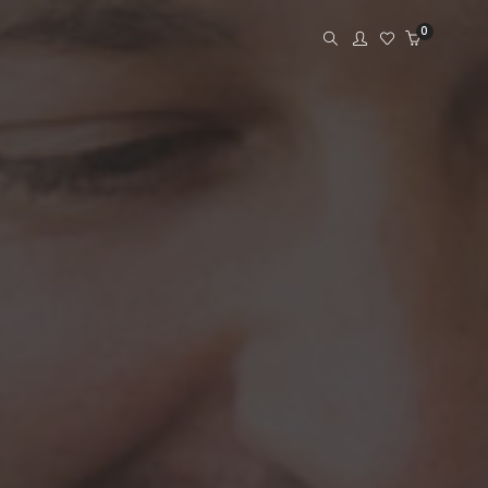
0
Kit´s
Cuecas
Calcinhas
Meias
Liz