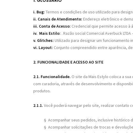
1. GLOSSÁRIO
i. Bug:
Termos e condições de uso
utilizado para desig
ii. Canais de Atendimento:
Endereço eletrônico e demai
iii. Conta de Acesso:
Credencial que permite acesso à ár
iv. Mais Estilo:
. Razão social Comercial Averbuck LTDA –
v. Glitches:
Utilizado para designar um funcionamento 
vi. Layout:
Conjunto compreendido entre aparência, desi
2. FUNCIONALIDADE E ACESSO AO SITE
2.1.
Funcionalidade.
O site da Mais Estylo coloca a sua 
com curadoria, através de desenvolvimento e disponibi
produtos.
2.1.1.
Você poderá navegar pelo site, realizar contato
§
Acompanhar seus pedidos, inclusive histórico d
§
Acompanhar solicitações de trocas e devoluçõ