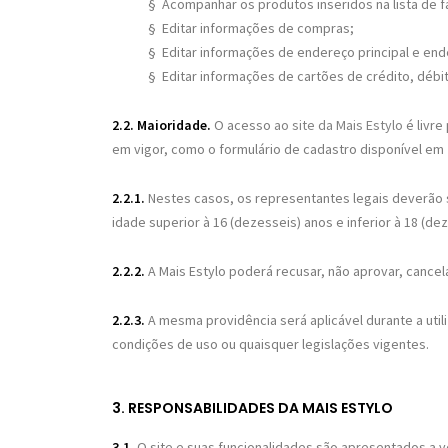
§
Acompanhar os produtos inseridos na lista de f
§
Editar informações de compras;
§
Editar informações de endereço principal e en
§
Editar informações de cartões de crédito, débi
2.2. Maioridade
.
O acesso
ao site da Mais Estylo
é livr
em vigor, como o formulário de cadastro disponível em
2.2.1.
Nestes casos, os representantes legais deverão s
idade superior à 16 (dezesseis) anos e inferior à 18 (de
2.2.2.
A Mais Estylo poderá recusar, não aprovar, cancel
2.2.3.
A mesma providência será aplicável durante a util
condições de uso ou quaisquer legislações vigentes.
3. RESPONSABILIDADES DA MAIS ESTYLO
3.1.
O site e suas funcionalidades são apresentados a 