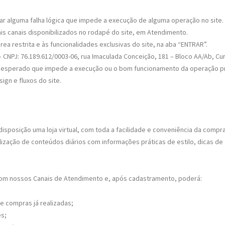
nar alguma falha lógica que impede a execução de alguma operação no site.
s canais disponibilizados no rodapé do site, em Atendimento.
ea restrita e às funcionalidades exclusivas do site, na aba “ENTRAR”.
 CNPJ: 76.189.612/0003-06, rua Imaculada Conceição, 181 – Bloco AA/Ab, Curi
inesperado que impede a execução ou o bom funcionamento da operação pr
gn e fluxos do site.
disposição uma loja virtual, com toda a facilidade e conveniência da compr
lização de conteúdos diários com informações práticas de estilo, dicas 
 com nossos Canais de Atendimento e, após cadastramento, poderá:
e compras já realizadas;
es;