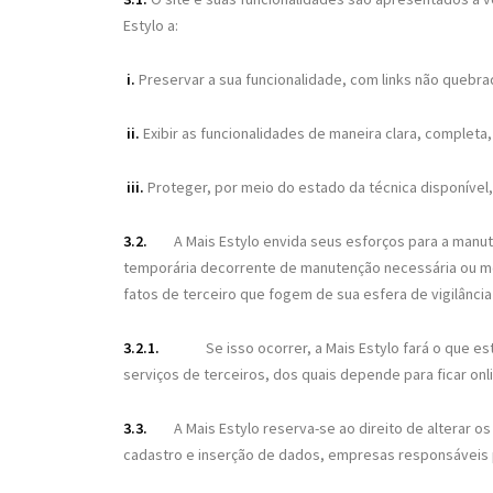
Estylo a:
i.
Preservar a sua funcionalidade, com links não quebrad
ii.
Exibir as funcionalidades de maneira clara, complet
iii.
Proteger, por meio do estado da técnica disponível,
3.2.
A Mais Estylo envida seus esforços para a manu
temporária decorrente de manutenção necessária ou me
fatos de terceiro que fogem de sua esfera de vigilância
3.2.1.
Se isso ocorrer, a Mais Estylo fará o que e
serviços de terceiros, dos quais depende para ficar onli
3.3.
A Mais Estylo reserva-se ao direito de alterar 
cadastro e inserção de dados, empresas responsáveis po