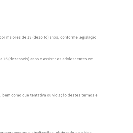
por maiores de 18 (dezoito) anos, conforme legislação
a 16 (dezesseis) anos e assistir os adolescentes em
ta, bem como que tentativa ou violação destes termos e
primoramentos e atualizações, obrigando-se a Mais