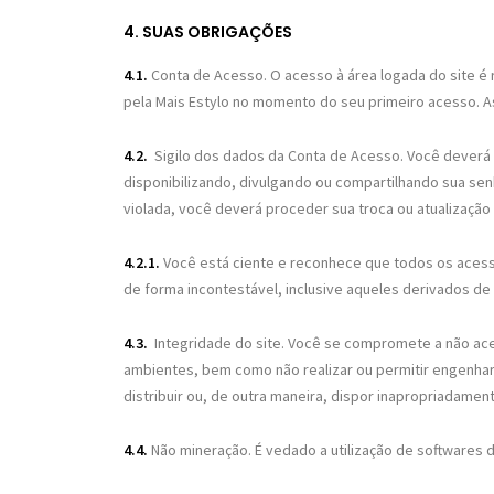
4. SUAS OBRIGAÇÕES
4.1.
Conta de Acesso.
O acesso à área logada do site é 
pela Mais Estylo no momento do seu primeiro acesso. As
4.2.
Sigilo dos dados da Conta de Acesso.
Você deverá m
disponibilizando, divulgando ou compartilhando sua se
violada, você deverá proceder sua troca ou atualização 
4.2.1.
Você está ciente e reconhece que todos os acess
de forma incontestável, inclusive aqueles derivados de 
4.3.
Integridade do site. Você se compromete a não ace
ambientes, bem como não realizar ou permitir engenharia 
distribuir ou, de outra maneira, dispor inapropriadamen
4.4.
Não mineração. É vedado a utilização de softwares d