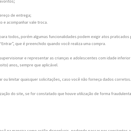
avoritos;
dereço de entrega;
to e acompanhar vale troca.
e para todos, porém algumas funcionalidades podem exigir atos praticados 
 “Entrar”, que é preenchido quando você realiza uma compra.
upervisionar e representar as crianças e adolescentes com idade inferior 
zoito) anos, sempre que aplicável.
ar ou limitar quaisquer solicitações, caso você não forneça dados corretos.
ização do site, se for constatado que houve utilização de forma fraudulen
você na maneira como estão disponíveis, podendo passar por constantes a