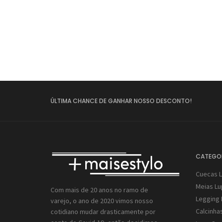
Promoç
ÚLTIMA CHANCE DE GANHAR NOSSO DESCONTO!
CATEGO
Cuecas 
Meias L
Com mais de 20 anos no ramo de
Legging 
varejo, o ano de 2020 vimos nosso
Calcinha
cotidiano mudar drasticamente por