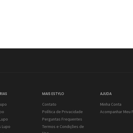
VER TODOS PRODUTOS
ão!!!
RIAS
MAIS ESTYLO
AJUDA
Lupo
Contato
Minha Conta
upo
Política de Privacidade
Acompanhar Meu 
Lupo
Perguntas Frequentes
s Lupo
Termos e Condições de