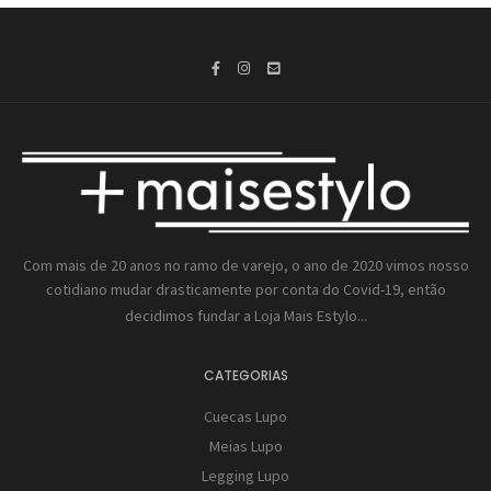
Com mais de 20 anos no ramo de varejo, o ano de 2020 vimos nosso
cotidiano mudar drasticamente por conta do Covid-19, então
decidimos fundar a
Loja Mais Estylo...
CATEGORIAS
Cuecas Lupo
Meias Lupo
Legging Lupo