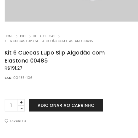
HOME
KITS
KIT DE CUECAS
KIT 6 CUECAS LUPO SLIP ALGODÃO COM ELASTANO 00485
Kit 6 Cuecas Lupo Slip Algodão com
Elastano 00485
R$
191,27
SKU:
00485-106
Kit
ADICIONAR AO CARRINHO
6
Cuecas
Lupo
FAVORITO
Slip
Algodão