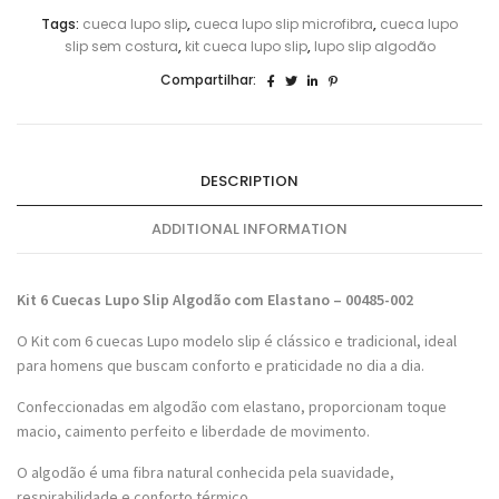
com
Tags:
cueca lupo slip
,
cueca lupo slip microfibra
,
cueca lupo
Elastano
slip sem costura
,
kit cueca lupo slip
,
lupo slip algodão
00485
quantidade
Compartilhar:
DESCRIPTION
ADDITIONAL INFORMATION
Kit 6 Cuecas Lupo Slip Algodão com Elastano – 00485-002
O Kit com 6 cuecas Lupo modelo slip é clássico e tradicional, ideal
para homens que buscam conforto e praticidade no dia a dia.
Confeccionadas em algodão com elastano, proporcionam toque
macio, caimento perfeito e liberdade de movimento.
O algodão é uma fibra natural conhecida pela suavidade,
respirabilidade e conforto térmico.