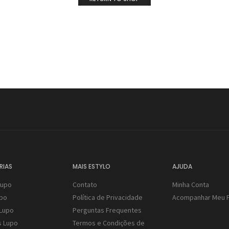
RIAS
MAIS ESTYLO
AJUDA
Lupo
Contato
Minha Conta
upo
Política de Privacidade
Acompanhar Meu 
Lupo
Perguntas Frequentes
s Lupo
Termos e Condições de