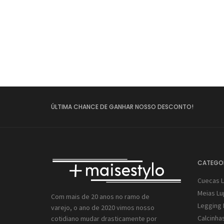
ÚLTIMA CHANCE DE GANHAR NOSSO DESCONTO!
CATEGO
Cuecas 
Meias L
Com mais de 20 anos no ramo de
Legging 
varejo, o ano de 2020 vimos nosso
Calcinha
cotidiano mudar drasticamente por