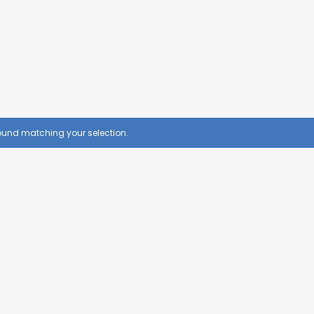
VER TODOS PRODUTOS
ão!!!
ound matching your selection.