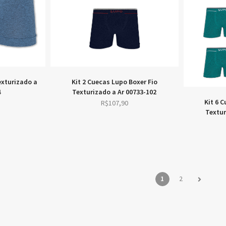
exturizado a
Kit 2 Cuecas Lupo Boxer Fio
4
Texturizado a Ar 00733-102
Kit 6 
R$
107,90
Textur
1
2