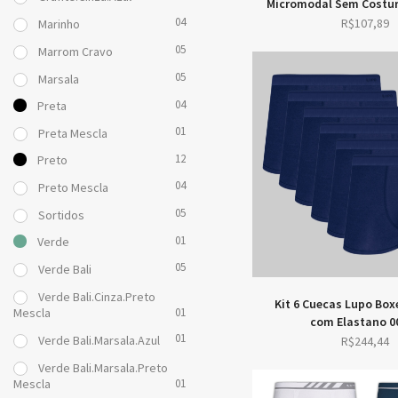
Micromodal Sem Costur
04
R$
107,89
Marinho
05
Marrom Cravo
05
Marsala
04
Preta
01
Preta Mescla
12
Preto
04
Preto Mescla
05
Sortidos
01
Verde
05
Verde Bali
Verde Bali.Cinza.Preto
Kit 6 Cuecas Lupo Box
Mescla
01
com Elastano 0
01
Verde Bali.Marsala.Azul
R$
244,44
Verde Bali.Marsala.Preto
Mescla
01