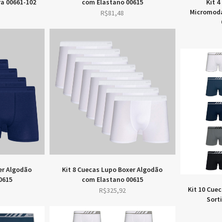
a 00661-102
com Elastano 00615
Kit 
Micromoda
R$
81,48
er Algodão
Kit 8 Cuecas Lupo Boxer Algodão
0615
com Elastano 00615
Kit 10 Cue
R$
325,92
Sort