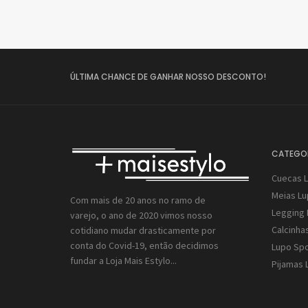
ÚLTIMA CHANCE DE GANHAR NOSSO DESCONTO!
CATEGO
Cuecas 
Meias L
Com mais de 20 anos no ramo de
Legging 
varejo, o ano de 2020 vimos nosso
Calcinha
cotidiano mudar drasticamente por
conta do Covid-19, então decidimos
Lupo Spo
fundar a
Loja Mais Estylo...
Pijamas 