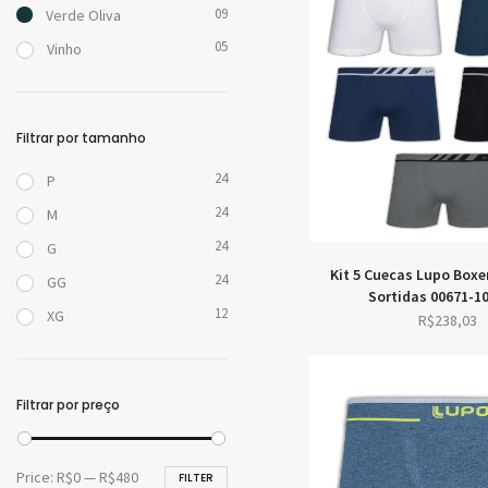
09
Verde Oliva
05
Vinho
Filtrar por tamanho
24
P
24
M
24
G
Kit 5 Cuecas Lupo Boxe
24
GG
Sortidas 00671-1
12
XG
R$
238,03
Filtrar por preço
Min
Max
Price:
R$0
—
R$480
FILTER