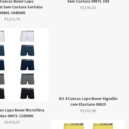
4 Cuecas Boxer Lupo
Sem Costura 00671-104
l Sem Costura Sortidos
R$
190,43
00661-1045000
R$
215,79
Kit 4 Cuecas Lupo Boxer Algodão
com Elastano 00615
cas Lupo Boxer Microfibra
R$
162,96
idas 00671-1105000
R$
476,07