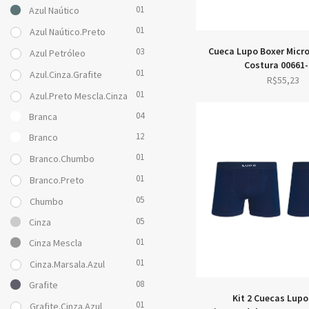
01
Azul Naútico
01
Azul Naútico.Preto
Cueca Lupo Boxer Mic
03
Azul Petróleo
Costura 00661-
01
Azul.Cinza.Grafite
R$
55,23
01
Azul.Preto Mescla.Cinza
04
Branca
12
Branco
01
Branco.Chumbo
01
Branco.Preto
05
Chumbo
05
Cinza
01
Cinza Mescla
01
Cinza.Marsala.Azul
08
Grafite
Kit 2 Cuecas Lupo
01
Grafite.Cinza.Azul