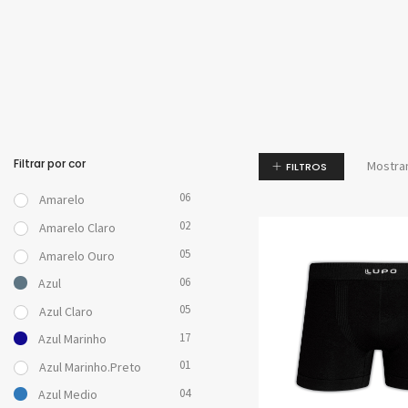
Promoç
Filtrar por cor
Mostra
FILTROS
06
Amarelo
02
Amarelo Claro
05
Amarelo Ouro
06
Azul
05
Azul Claro
17
Azul Marinho
01
Azul Marinho.Preto
04
Azul Medio