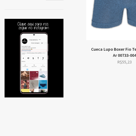
price
price
Cueca Lupo Boxer Fio T
Ar 00733-00
R$
55,23