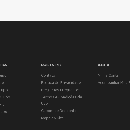
RIAS
MAIS ESTYLO
AJUDA
Lupo
Contato
Minha Conta
upo
Política de Privacidade
Acompanhar Meu 
Lupo
Perguntas Frequentes
s Lupo
Termos e Condições de
Uso
rt
Cupom de Desconto
Lupo
Mapa do Site