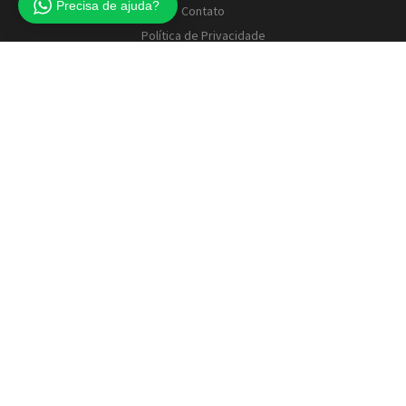
Precisa de ajuda?
Contato
Política de Privacidade
Perguntas Frequentes
Termos e Condições de Uso
Cupom de Desconto
Mapa do Site
AJUDA
Minha Conta
Acompanhar Meu Pedido
© [MAIS ESTYLO] by:
Clever Innov
Contato: (41) 9 9684-6156 CNPJ: 21.406.991/0001-87