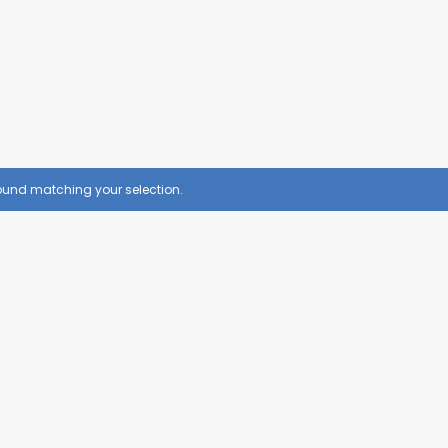
VER TODOS PRODUTOS
ão!!!
ound matching your selection.