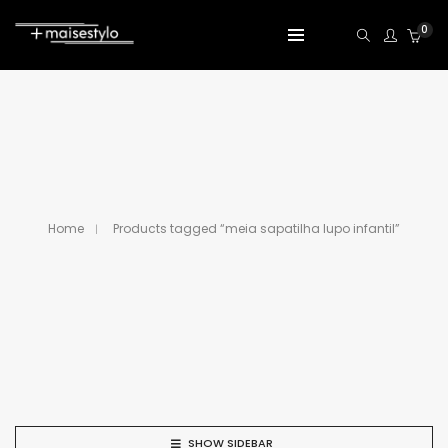
0
Home
Products tagged “meia sapatilha lupo infantil”
SHOW SIDEBAR