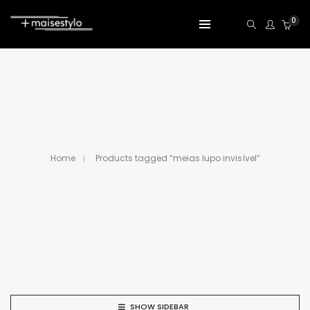
0
Home
Products tagged “meias lupo invisível”
SHOW SIDEBAR