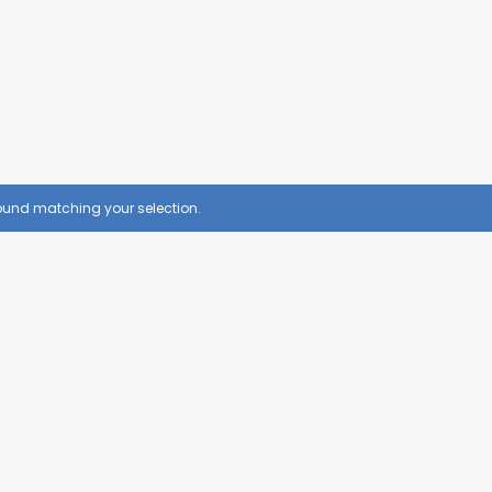
VER TODOS PRODUTOS
ão!!!
ound matching your selection.