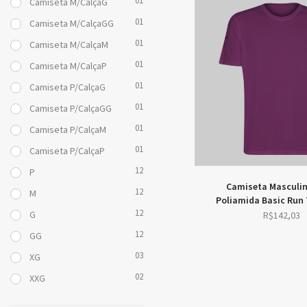
01
Camiseta M/CalçaG
R$408
01
Camiseta M/CalçaGG
01
Camiseta M/CalçaM
01
Camiseta M/CalçaP
01
Camiseta P/CalçaG
01
Camiseta P/CalçaGG
01
Camiseta P/CalçaM
01
Camiseta P/CalçaP
12
P
Camiseta Masculi
Poliamida Basic Run 
12
M
R$
142,03
12
G
12
GG
03
XG
02
XXG