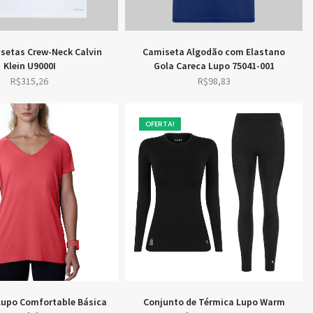
isetas Crew-Neck Calvin
Camiseta Algodão com Elastano
Klein U9000I
Gola Careca Lupo 75041-001
R$
315,26
R$
98,83
OFERTA!
Lupo Comfortable Básica
Conjunto de Térmica Lupo Warm