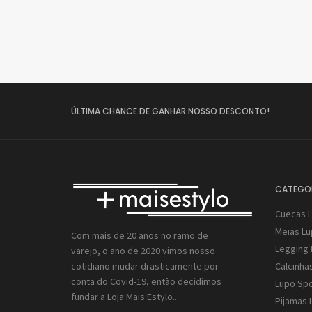
ÚLTIMA CHANCE DE GANHAR NOSSO DESCONTO!
CATEGO
Cuecas 
Meias L
Com mais de 20 anos no ramo de
Legging 
varejo, o ano de 2020 vimos nosso
Calcinha
cotidiano mudar drasticamente por
conta do Covid-19, então decidimos
Lupo Spo
fundar a
Loja Mais Estylo...
Pijamas 