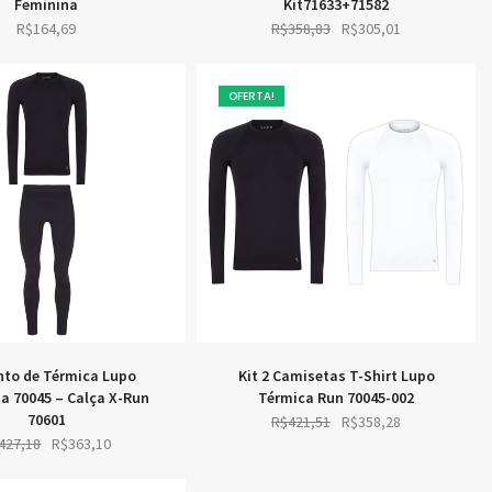
Feminina
Kit71633+71582
Original
Current
R$
164,69
R$
358,83
R$
305,01
price
price
was:
is:
OFERTA!
R$358,83.
R$305,01.
nto de Térmica Lupo
Kit 2 Camisetas T-Shirt Lupo
a 70045 – Calça X-Run
Térmica Run 70045-002
70601
Original
Current
R$
421,51
R$
358,28
Original
Current
427,18
R$
363,10
price
price
price
price
was:
is: