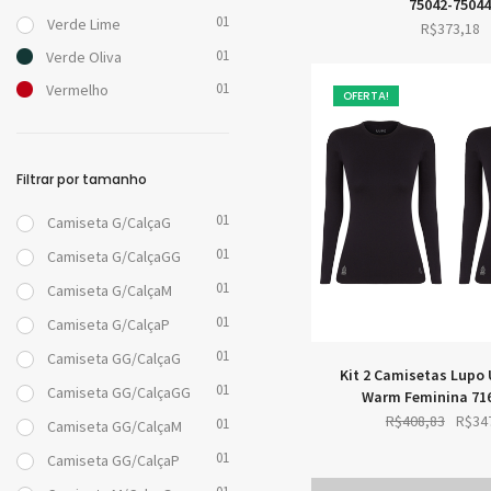
75042-7504
01
Verde Lime
R$
373,18
01
Verde Oliva
01
Vermelho
OFERTA!
Filtrar por tamanho
01
Camiseta G/CalçaG
01
Camiseta G/CalçaGG
01
Camiseta G/CalçaM
01
Camiseta G/CalçaP
01
Camiseta GG/CalçaG
Kit 2 Camisetas Lupo
01
Camiseta GG/CalçaGG
Warm Feminina 71
Origin
R$
408,83
R$
34
01
Camiseta GG/CalçaM
price
01
Camiseta GG/CalçaP
was: