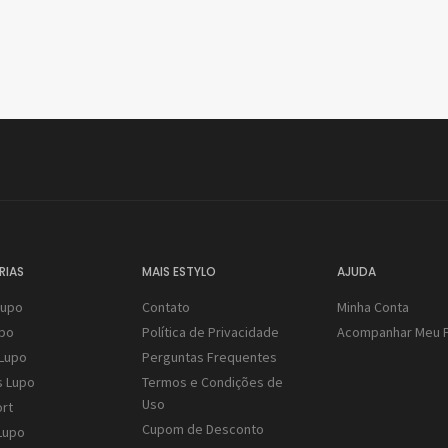
RIAS
MAIS ESTYLO
AJUDA
Lupo
Contato
Minha Conta
upo
Política de Privacidade
Acompanhar Meu 
Lupo
Perguntas Frequentes
s Lupo
Termos e Condições de
Uso
rt
Cupom de Desconto
Lupo