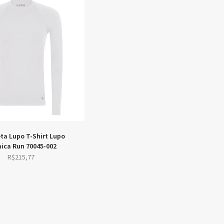
was:
is:
R$421,51.
R$358,28.
R$427,18.
R$363,10.
Camiseta Lupo T-Shirt Lupo
Térmica Run 70045-002
R$
215,77