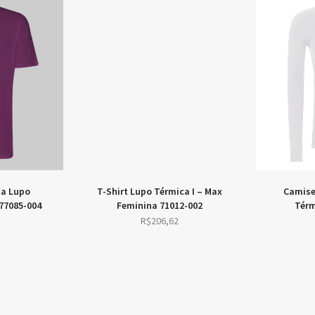
,83.
R$347,51.
R$403,62.
R$343,08.
na Lupo
T-Shirt Lupo Térmica I – Max
77085-004
Feminina 71012-002
R$
206,62