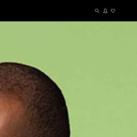
Kit´s
Cuecas
Calcinhas
Meias
Liz