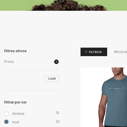
Promoç
Filtros ativos
Mostra
FILTROS
Preto
CLEAR
Filtrar por cor
01
Ameixa
03
Azul