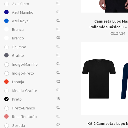
01
Azul Claro
01
Azul Marinho
01
Azul Royal
Camiseta Lupo Ma
Poliamida Básica II –
01
Branca
R$
127,24
08
Branco
01
Chumbo
01
Grafite
01
Indigo/Marinho
01
Indigo/Preto
02
Laranja
01
Mescla Grafite
15
Preto
01
Preto-Branco
01
Rosa Tentação
Kit 2 Camisetas Lupo 
02
Sortida