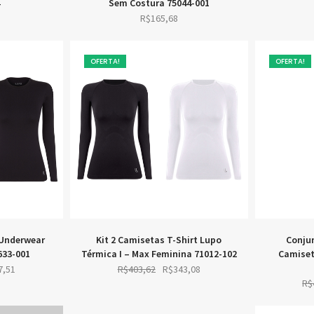
4
Sem Costura 75044-001
R$
165,68
OFERTA!
OFERTA!
 Underwear
Kit 2 Camisetas T-Shirt Lupo
Conju
633-001
Térmica I – Max Feminina 71012-102
Camiset
al
Current
Original
Current
7,51
R$
403,62
R$
343,08
R$
price
price
price
is:
was:
is: