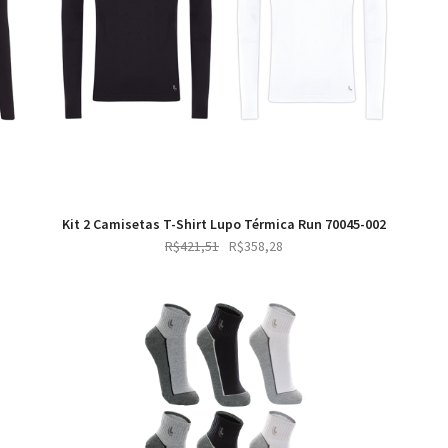
Kit 2 Camisetas T-Shirt Lupo Térmica Run 70045-002
Original
Current
R$
421,51
R$
358,28
price
price
was:
is:
R$421,51.
R$358,28.