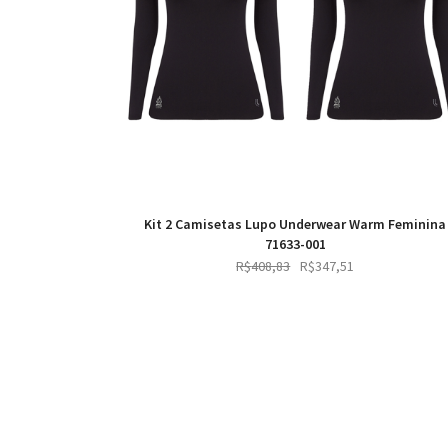
Kit 2 Camisetas Lupo Underwear Warm Feminina
71633-001
Original
Current
R$
408,83
R$
347,51
price
price
was:
is:
R$408,83.
R$347,51.