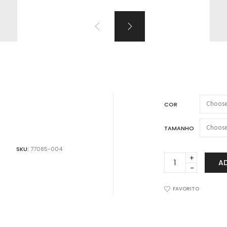
VER TODOS PRODUTOS
ão!!!
COR
TAMANHO
SKU:
77085-004
Camiseta
A
Masculina
Lupo
Poliamida
FAVORITO
Basic
Run
77085-