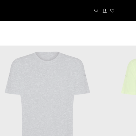
Kit´s
Cuecas
Calcinhas
Meias
Liz