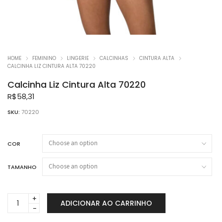
HOME
FEMININO
LINGERIE
CALCINHAS
CINTURA ALTA
CALCINHA LIZ CINTURA ALTA 70220
Calcinha Liz Cintura Alta 70220
R$
58,31
SKU:
70220
COR
TAMANHO
Calcinha
ADICIONAR AO CARRINHO
Liz
Cintura