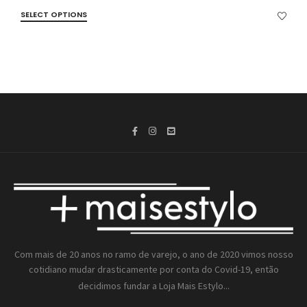
SELECT OPTIONS
Com mais de 20 anos no ramo de varejo, o ano de 2020 vimos nosso
cotidiano mudar drasticamente por conta do Covid-19, então
decidimos fundar a
Loja Mais Estylo...