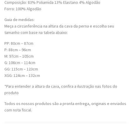
Composição: 83% Poliamida 13% Elastano 4% Algodão
Forro: 100% Algodão
Guia de medidas:
Meça a circunferência na altura da cava da perna e escolha seu
tamanho com base na tabela abaixo:
PP: 80cm – 87cm
P: 88cm – 96cm
M: 97cm – 105cm
G: 106cm – 114cm
GG: 115cm – 123cm
XGG: 124cm – 132cm
*Para entender a altura da cava, confira a ilustração nas fotos do
produto
Todos os nossos produtos são a pronta entrega, originais e enviados
com nota fiscal.