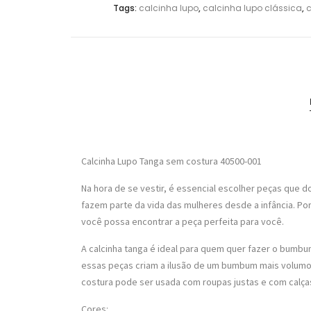
Tags:
calcinha lupo
,
calcinha lupo clássica
,
c
Calcinha Lupo Tanga sem costura 40500-001
Na hora de se vestir, é essencial escolher peças que d
fazem parte da vida das mulheres desde a infância. Po
você possa encontrar a peça perfeita para você.
A calcinha tanga é ideal para quem quer fazer o bumbum
essas peças criam a ilusão de um bumbum mais volumoso
costura pode ser usada com roupas justas e com calças
Cores: