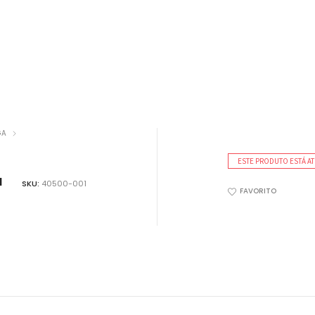
VER TODOS PRODUTOS
ão!!!
GA
ESTE PRODUTO ESTÁ AT
a
SKU:
40500-001
FAVORITO