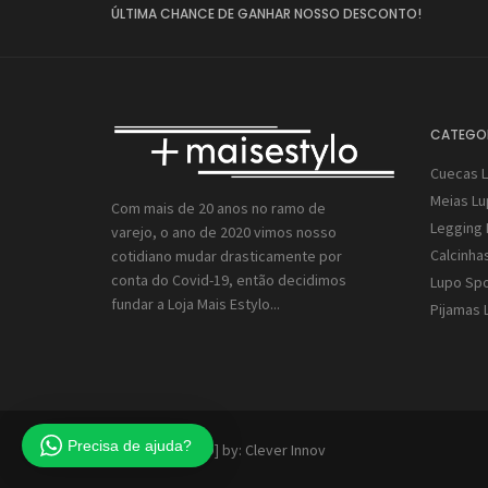
ÚLTIMA CHANCE DE GANHAR NOSSO DESCONTO!
CATEGO
Cuecas 
Meias L
Com mais de 20 anos no ramo de
Legging 
varejo, o ano de 2020 vimos nosso
Calcinha
cotidiano mudar drasticamente por
conta do Covid-19, então decidimos
Lupo Spo
fundar a
Loja Mais Estylo...
Pijamas 
Precisa de ajuda?
© [MAIS ESTYLO] by:
Clever Innov