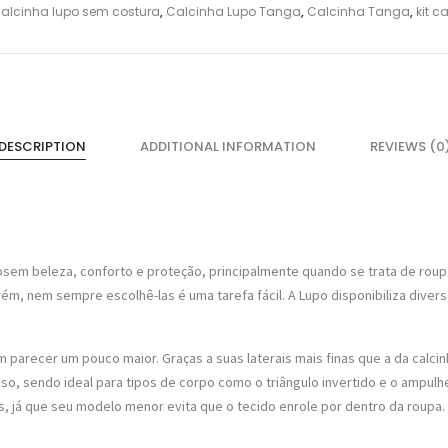
alcinha lupo sem costura
,
Calcinha Lupo Tanga
,
Calcinha Tanga
,
kit c
DESCRIPTION
ADDITIONAL INFORMATION
REVIEWS (0
osem beleza, conforto e proteção, principalmente quando se trata de roupa
rém, nem sempre escolhê-las é uma tarefa fácil. A Lupo disponibiliza dive
 parecer um pouco maior. Graças a suas laterais mais finas que a da calcinh
, sendo ideal para tipos de corpo como o triângulo invertido e o ampulhe
, já que seu modelo menor evita que o tecido enrole por dentro da roupa.