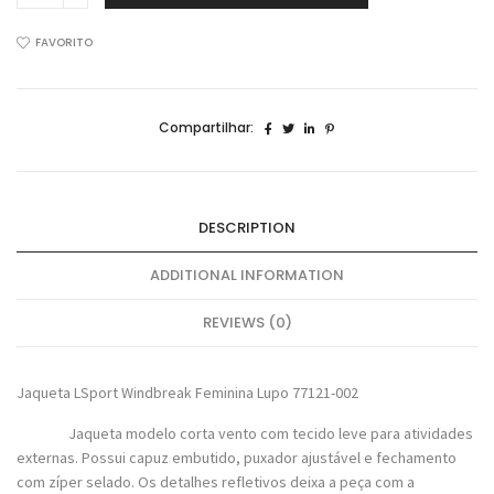
Sport
Windbreak
FAVORITO
Feminina
77121-
002
Compartilhar:
quantidade
DESCRIPTION
ADDITIONAL INFORMATION
REVIEWS (0)
Jaqueta LSport Windbreak Feminina Lupo 77121-002
Jaqueta modelo corta vento com tecido leve para atividades
externas. Possui capuz embutido, puxador ajustável e fechamento
com zíper selado. Os detalhes refletivos deixa a peça com a