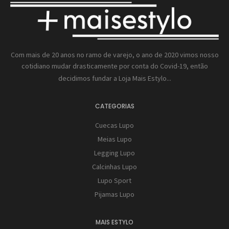
Com mais de 20 anos no ramo de varejo, o ano de 2020 vimos nosso
cotidiano mudar drasticamente por conta do Covid-19, então
decidimos fundar a
Loja Mais Estylo...
CATEGORIAS
Cuecas Lupo
Meias Lupo
Legging Lupo
Calcinhas Lupo
Lupo Sport
Pijamas Lupo
MAIS ESTYLO