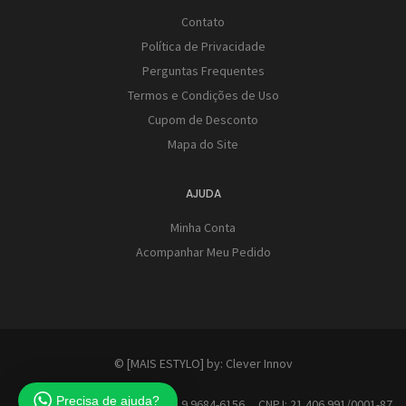
Contato
Política de Privacidade
Perguntas Frequentes
Termos e Condições de Uso
Cupom de Desconto
Mapa do Site
AJUDA
Minha Conta
Acompanhar Meu Pedido
© [MAIS ESTYLO] by:
Clever Innov
Precisa de ajuda?
Contato: (41) 9 9684-6156 CNPJ: 21.406.991/0001-87