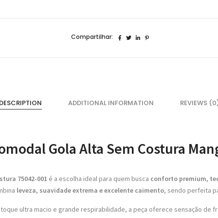
Manga
Longa
75042
quantidade
Compartilhar:
DESCRIPTION
ADDITIONAL INFORMATION
REVIEWS (0
romodal Gola Alta Sem Costura Man
stura 75042-001
é a escolha ideal para quem busca
conforto premium, tec
ombina
leveza, suavidade extrema e excelente caimento
, sendo perfeita p
 toque ultra macio e grande respirabilidade, a peça oferece sensação de fr