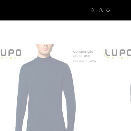
Kit´s
Cuecas
Calcinhas
Meias
Liz