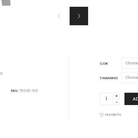
VER TODOS PRODUTOS
ão!!!
COR
42
TAMANHO
SKU:
75042-102
Kit
A
2
Camisetas
Lupo
FAVORITO
Micromodal
Gola
Alta