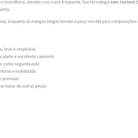
e e resistência, mesmo com o uso frequente. Sua tecnologia
sem costura 
mento.
ional, enquanto as mangas longas tornam a peça versátil para composições 
, leve e respirável
ticidade e excelente caimento
 uso como segunda pele
forto e mobilidade
ão premium
por baixo de outras peças