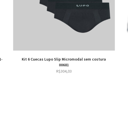
1-
Kit 6 Cuecas Lupo Slip Micromodal sem costura
00681
R$
304,03