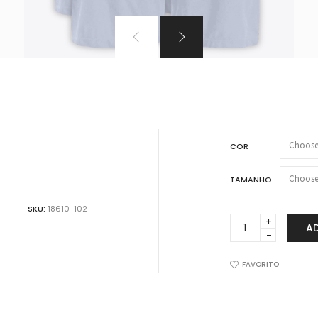
VER TODOS PRODUTOS
ão!!!
COR
TAMANHO
SKU:
18610-102
Kit
A
2
Sambas
Canções
FAVORITO
de
Malha
Touch