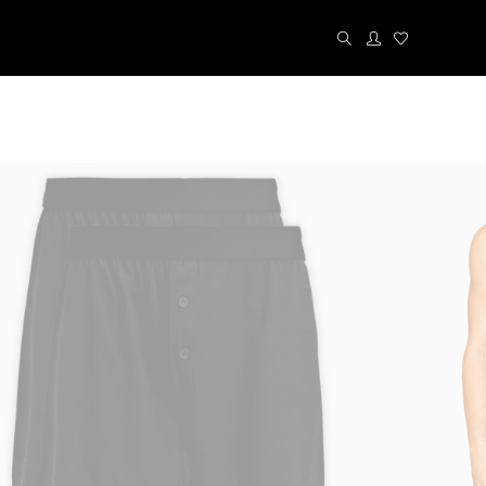
Kit´s
Cuecas
Calcinhas
Meias
Liz