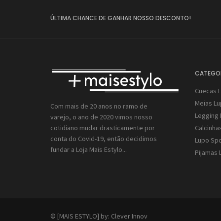
ÚLTIMA CHANCE DE GANHAR NOSSO DESCONTO!
CATEGO
Cuecas 
Meias L
Com mais de 20 anos no ramo de
Legging 
varejo, o ano de 2020 vimos nosso
Calcinha
cotidiano mudar drasticamente por
conta do Covid-19, então decidimos
Lupo Spo
fundar a
Loja Mais Estylo...
Pijamas 
© [MAIS ESTYLO] by:
Clever Innov