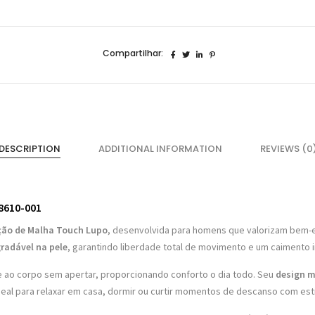
Lupo
18610
quantidade
Compartilhar:
DESCRIPTION
ADDITIONAL INFORMATION
REVIEWS (0
8610-001
ão de Malha Touch Lupo
, desenvolvida para homens que valorizam bem-e
radável na pele
, garantindo liberdade total de movimento e um caimento 
se ao corpo sem apertar, proporcionando conforto o dia todo. Seu
design 
deal para relaxar em casa, dormir ou curtir momentos de descanso com esti