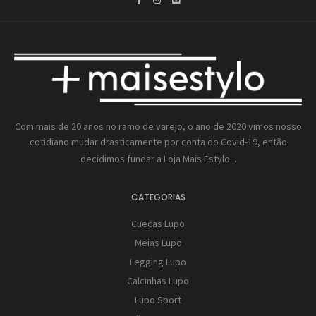
Com mais de 20 anos no ramo de varejo, o ano de 2020 vimos nosso
cotidiano mudar drasticamente por conta do Covid-19, então
decidimos fundar a
Loja Mais Estylo...
CATEGORIAS
Cuecas Lupo
Meias Lupo
Legging Lupo
Calcinhas Lupo
Lupo Sport