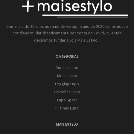
Com mais de 20 anos no ramo de varejo, o ano de 2020 vimos nosso
cotidiano mudar drasticamente por conta do Covid-19, então
decidimos fundar a
Loja Mais Estylo...
CATEGORIAS
Cuecas Lupo
Meias Lupo
Legging Lupo
Calcinhas Lupo
Lupo Sport
Pijamas Lupo
MAIS ESTYLO