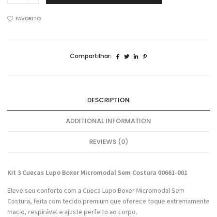
Cuecas
Lupo
FAVORITO
Boxer
Micromodal
00661-
Compartilhar:
103
quantidade
DESCRIPTION
ADDITIONAL INFORMATION
REVIEWS (0)
Kit 3 Cuecas Lupo Boxer Micromodal Sem Costura 00661-001
Eleve seu conforto com a Cueca Lupo Boxer Micromodal Sem
Costura, feita com tecido premium que oferece toque extremamente
macio, respirável e ajuste perfeito ao corpo.