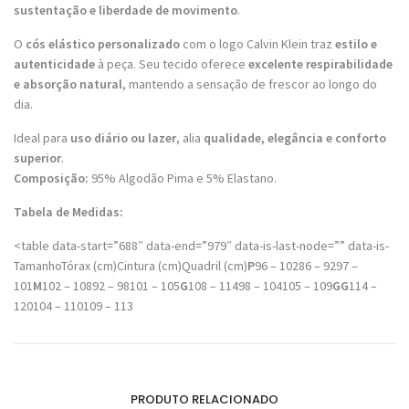
sustentação e liberdade de movimento
.
O
cós elástico personalizado
com o logo Calvin Klein traz
estilo e
autenticidade
à peça. Seu tecido oferece
excelente respirabilidade
e absorção natural
, mantendo a sensação de frescor ao longo do
dia.
Ideal para
uso diário ou lazer
, alia
qualidade, elegância e conforto
superior
.
Composição:
95% Algodão Pima e 5% Elastano.
Tabela de Medidas:
<table data-start=”688″ data-end=”979″ data-is-last-node=”” data-is-
TamanhoTórax (cm)Cintura (cm)Quadril (cm)
P
96 – 10286 – 9297 –
101
M
102 – 10892 – 98101 – 105
G
108 – 11498 – 104105 – 109
GG
114 –
120104 – 110109 – 113
PRODUTO RELACIONADO