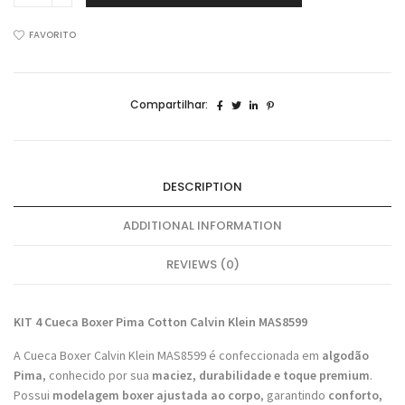
Cuecas
Boxer
FAVORITO
Pima
Cottton
Calvin
Compartilhar:
Klein
MAS8599
quantidade
DESCRIPTION
ADDITIONAL INFORMATION
REVIEWS (0)
KIT 4 Cueca Boxer Pima Cotton Calvin Klein MAS8599
A Cueca Boxer Calvin Klein MAS8599 é confeccionada em
algodão
Pima
, conhecido por sua
maciez, durabilidade e toque premium
.
Possui
modelagem boxer ajustada ao corpo
, garantindo
conforto,