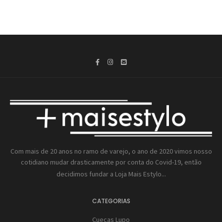
Com mais de 20 anos no ramo de varejo, o ano de 2020 vimos nosso
cotidiano mudar drasticamente por conta do Covid-19, então
decidimos fundar a
Loja Mais Estylo...
CATEGORIAS
Cuecas Lupo