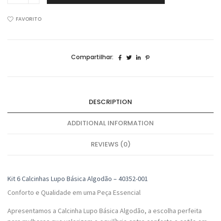
Calcinhas
Lupo
FAVORITO
Básica
Algodão
Sortidos
Compartilhar:
40352-
001
quantidade
DESCRIPTION
ADDITIONAL INFORMATION
REVIEWS (0)
Kit 6 Calcinhas Lupo Básica Algodão – 40352-001
Conforto e Qualidade em uma Peça Essencial
Apresentamos a Calcinha Lupo Básica Algodão, a escolha perfeita