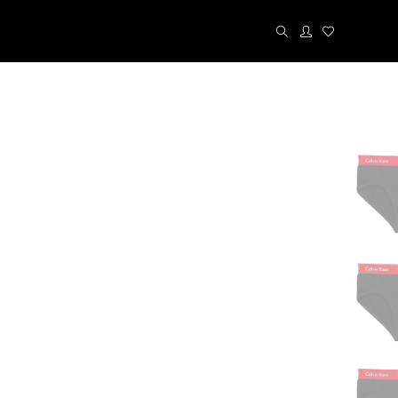
Kit´s
Cuecas
Calcinhas
Meias
Liz