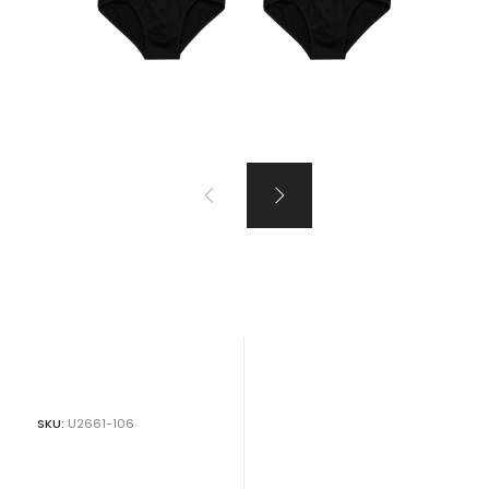
VER TODOS PRODUTOS
ão!!!
SKU:
U2661-106