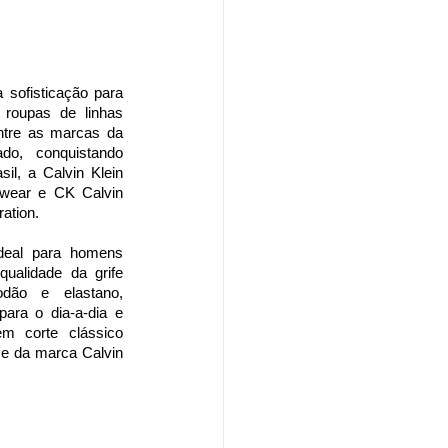
sofisticação para
 roupas de linhas
entre as marcas da
do, conquistando
il, a Calvin Klein
rwear e CK Calvin
ation.
ideal para homens
ualidade da grife
odão e elastano,
para o dia-a-dia e
m corte clássico
ome da marca Calvin