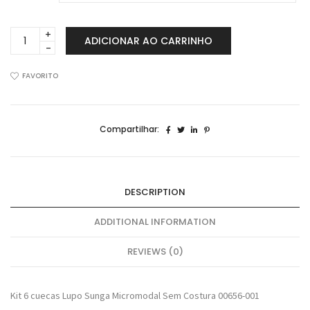
Kit
ADICIONAR AO CARRINHO
6
Cuecas
Lupo
FAVORITO
Sunga
Micromodal
Sem
Compartilhar:
Costura
00656-
001
quantidade
DESCRIPTION
ADDITIONAL INFORMATION
REVIEWS (0)
Kit 6 cuecas Lupo Sunga Micromodal Sem Costura 00656-001