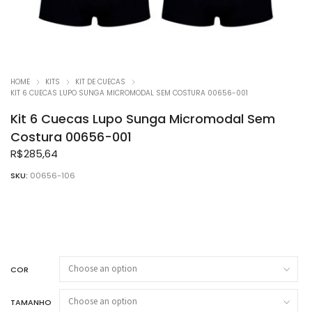
HOME
KITS
KIT DE CUECAS
KIT 6 CUECAS LUPO SUNGA MICROMODAL SEM COSTURA 00656-001
Kit 6 Cuecas Lupo Sunga Micromodal Sem
Costura 00656-001
R$
285,64
SKU:
00656-106
COR
TAMANHO