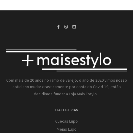
Com mais de 20 anos no ramo de varejo, o ano de 2020 vimos nosso
cotidiano mudar drasticamente por conta do Covid-19, então
decidimos fundar a
Loja Mais Estylo...
CATEGORIAS
Cuecas Lupo
Meias Lupo