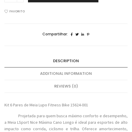
Pares
de
FAVORITO
Meias
Lupo
Fitness
Compartilhar:
Bike
15624-
001
quantidade
DESCRIPTION
ADDITIONAL INFORMATION
REVIEWS (0)
Kit 6 Pares de Meia Lupo Fitness Bike 15624-001
Projetada para quem busca máximo conforto e desempenho,
a Meia LSport Nice Máxima Cano Longo é ideal para esportes de alto
impacto como corrida, ciclismo e trilha. Oferece amortecimento,