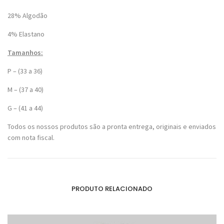
28% Algodão
4% Elastano
Tamanhos:
P – (33 a 36)
M – (37 a 40)
G – (41 a 44)
Todos os nossos produtos são a pronta entrega, originais e enviados
com nota fiscal.
PRODUTO RELACIONADO