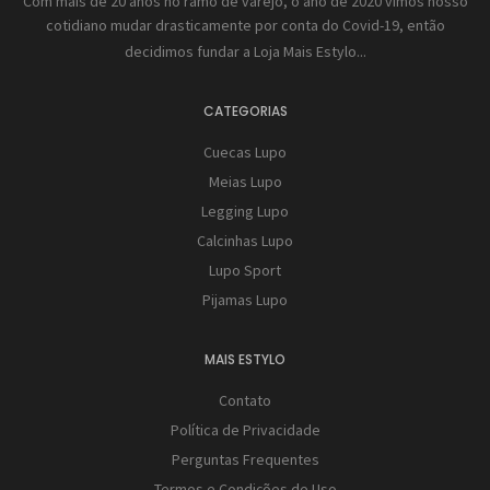
Com mais de 20 anos no ramo de varejo, o ano de 2020 vimos nosso
cotidiano mudar drasticamente por conta do Covid-19, então
decidimos fundar a
Loja Mais Estylo...
CATEGORIAS
Cuecas Lupo
Meias Lupo
Legging Lupo
Calcinhas Lupo
Lupo Sport
Pijamas Lupo
MAIS ESTYLO
Contato
Política de Privacidade
Perguntas Frequentes
Termos e Condições de Uso