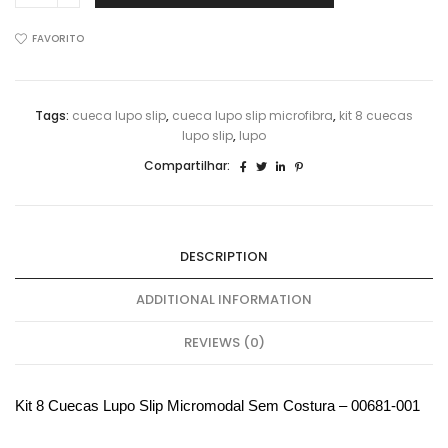
Cuecas
Slip
FAVORITO
Micromodal
S/Costura
LUPO
Tags:
cueca lupo slip
,
cueca lupo slip microfibra
,
kit 8 cuecas
00681
lupo slip
,
lupo
quantidade
Compartilhar:
DESCRIPTION
ADDITIONAL INFORMATION
REVIEWS (0)
Kit
8 Cuecas Lupo Slip Micromodal Sem Costura – 00681-001