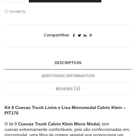
Cuecas
Trunk
FAVORITO
C/
Listra
e
Compartilhar:
Lisa
Poliamida
Calvin
Klein
DESCRIPTION
PIT176-
108
ADDITIONAL INFORMATION
quantidade
REVIEWS (0)
Kit 8 Cuecas Trunk Listra e Lisa Micromodal Calvin Klein –
PIT176
O kit 8
Cuecas Trunk Calvin Klein Micro Modal,
tem
cuecas extremamente confortáveis, pois são confeccionadas em,
micromodal, uma fibra de origem vegetal que proporciona um