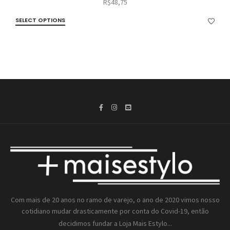
R$
48,75
SELECT OPTIONS
Com mais de 20 anos no ramo de varejo, o ano de 2020 vimos nosso
cotidiano mudar drasticamente por conta do Covid-19, então
decidimos fundar a
Loja Mais Estylo...