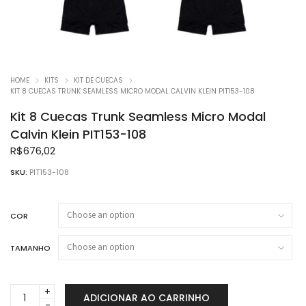
HOME
KITS
KIT DE CUECAS
KIT 8 CUECAS TRUNK SEAMLESS MICRO MODAL CALVIN KLEIN PIT153-108
Kit 8 Cuecas Trunk Seamless Micro Modal
Calvin Klein PIT153-108
R$
676,02
SKU:
PIT153-108
COR
TAMANHO
Kit
ADICIONAR AO CARRINHO
8