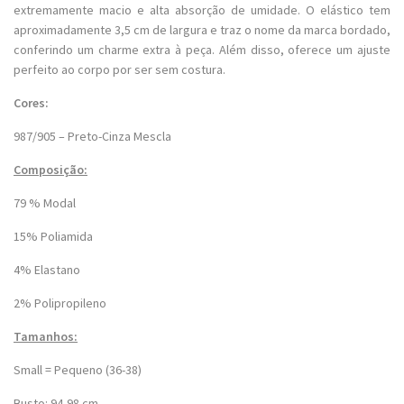
extremamente macio e alta absorção de umidade. O elástico tem
aproximadamente 3,5 cm de largura e traz o nome da marca bordado,
conferindo um charme extra à peça. Além disso, oferece um ajuste
perfeito ao corpo por ser sem costura.
Cores:
987/905 – Preto-Cinza Mescla
Composição:
79 % Modal
15% Poliamida
4% Elastano
2% Polipropileno
Tamanhos:
Small = Pequeno (36-38)
Busto: 94-98 cm