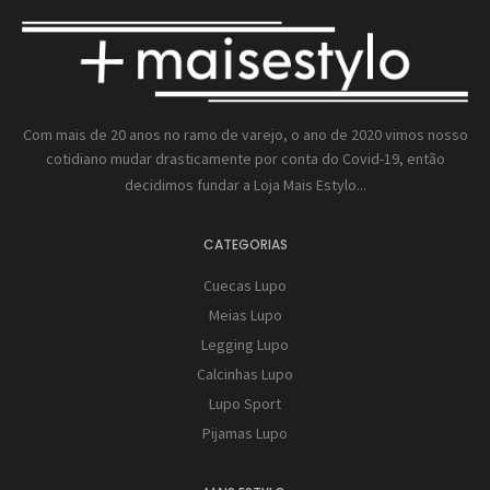
Com mais de 20 anos no ramo de varejo, o ano de 2020 vimos nosso
cotidiano mudar drasticamente por conta do Covid-19, então
decidimos fundar a
Loja Mais Estylo...
CATEGORIAS
Cuecas Lupo
Meias Lupo
Legging Lupo
Calcinhas Lupo
Lupo Sport
Pijamas Lupo