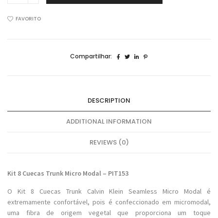
Cuecas
Trunk
FAVORITO
Seamless
Micro
Modal
Compartilhar:
Calvin
Klein
PIT153-
108
DESCRIPTION
quantidade
ADDITIONAL INFORMATION
REVIEWS (0)
Kit 8 Cuecas Trunk Micro Modal – PIT153
O Kit 8 Cuecas Trunk Calvin Klein Seamless Micro Modal é
extremamente confortável, pois é confeccionado em micromodal,
uma fibra de origem vegetal que proporciona um toque