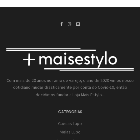
Com mais de 20 anos no ramo de varejo, o ano de 2020 vimos nosso
cotidiano mudar drasticamente por conta do Covid-19, então
decidimos fundar a
Loja Mais Estylo...
CATEGORIAS
Cuecas Lupo
Meias Lupo