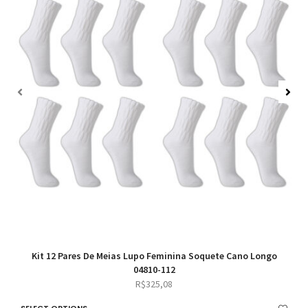
Kit 12 Pares De Meias Lupo Feminina Soquete Cano Longo
04810-112
R$
325,08
SELECT OPTIONS