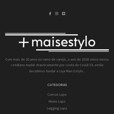
Com mais de 20 anos no ramo de varejo, o ano de 2020 vimos nosso
cotidiano mudar drasticamente por conta do Covid-19, então
decidimos fundar a
Loja Mais Estylo...
CATEGORIAS
Cuecas Lupo
Meias Lupo
Legging Lupo