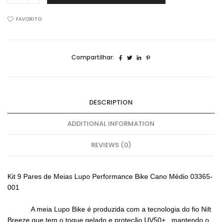
Pares
de
FAVORITO
Meias
Lupo
Performance
Compartilhar:
Bike
Cano
Médio
03365-
DESCRIPTION
109
quantidade
ADDITIONAL INFORMATION
REVIEWS (0)
Kit 9 Pares de Meias Lupo Performance Bike Cano Médio 03365-
001
A meia Lupo Bike é produzida com a tecnologia do fio Nilt
Breeze que tem o toque gelado e proteção UV50+ , mantendo o