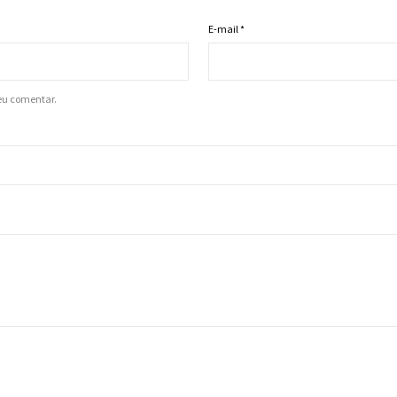
E-mail
*
eu comentar.