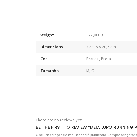
Weight
122,000 g
Dimensions
2 × 9,5 × 20,5 cm
Cor
Branca, Preta
Tamanho
M, G
There are no reviews yet.
BE THE FIRST TO REVIEW “MEIA LUPO RUNNIN
O seu endereço de e-mail não será publicado.
Campos obrigatór