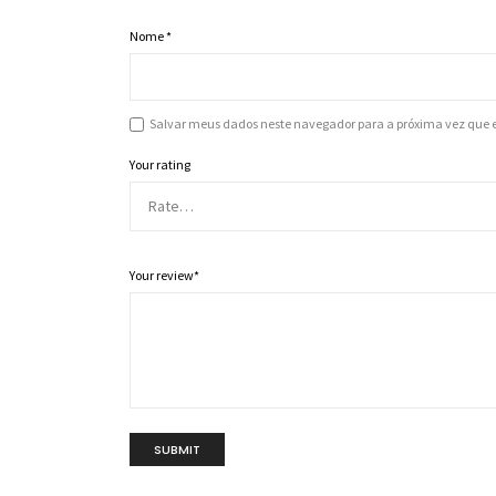
Nome
*
Salvar meus dados neste navegador para a próxima vez que 
Your rating
Your review
*