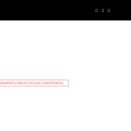
Kit´s
Cuecas
Calcinhas
Meias
UALMENTE FORA DE ESTOQUE E INDISPONÍVEL.
Liz