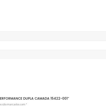
G PERFORMANCE DUPLA CAMADA 15422-001”
ios são marcados com
*