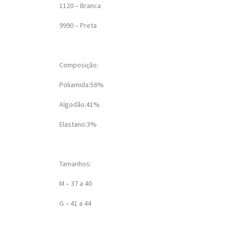
1120 – Branca
9990 – Preta
Composição:
Poliamida:56%
Algodão:41%
Elastano:3%
Tamanhos:
M – 37 a 40
G – 41 a 44