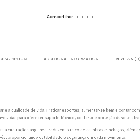
VER TODOS PRODUTOS
ão!!!
Compartilhar:
DESCRIPTION
ADDITIONAL INFORMATION
REVIEWS (0
r e a qualidade de vida. Praticar esportes, alimentar-se bem e contar com
vidas para oferecer suporte técnico, conforto e proteção durante ativid
m a circulação sanguínea, reduzem o risco de câimbras e inchaços, além d
 pés, proporcionando estabilidade e segurança em cada movimento.