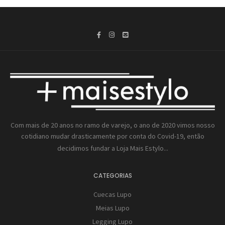
Com mais de 20 anos no ramo de varejo, o ano de 2020 vimos nosso
cotidiano mudar drasticamente por conta do Covid-19, então
decidimos fundar a
Loja Mais Estylo...
CATEGORIAS
Cuecas Lupo
Meias Lupo
Legging Lupo