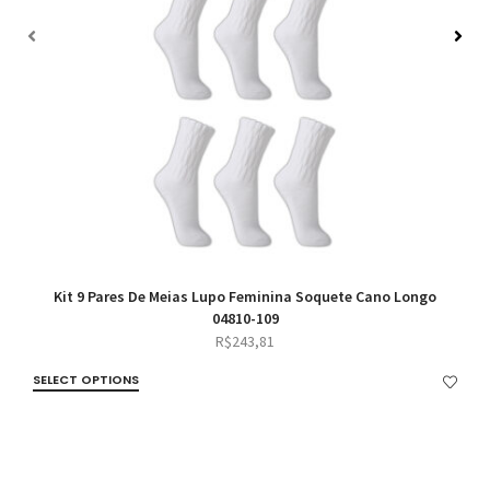
Kit 9 Pares De Meias Lupo Feminina Soquete Cano Longo
04810-109
R$
243,81
SELECT OPTIONS