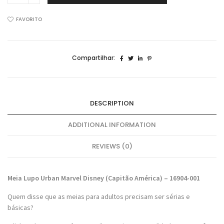
Urban
Marvel
FAVORITO
Disney
Capitão
América
Compartilhar:
16320-
001
quantidade
DESCRIPTION
ADDITIONAL INFORMATION
REVIEWS (0)
Meia Lupo Urban Marvel Disney (Capitão América) – 16904-001
Quem disse que as meias para adultos precisam ser sérias e
básicas?