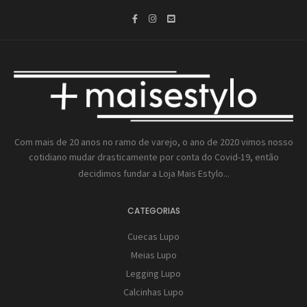
Com mais de 20 anos no ramo de varejo, o ano de 2020 vimos nosso
cotidiano mudar drasticamente por conta do Covid-19, então
decidimos fundar a
Loja Mais Estylo...
CATEGORIAS
Cuecas Lupo
Meias Lupo
Legging Lupo
Calcinhas Lupo