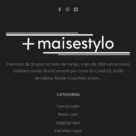
Com mais de 20 anos no ramo de varejo, o ano de 2020 vimos nosso
cotidiano mudar drasticamente por conta do Covid-19, então
decidimos fundar a
Loja Mais Estylo...
CATEGORIAS
Cuecas Lupo
Meias Lupo
Legging Lupo
Calcinhas Lupo