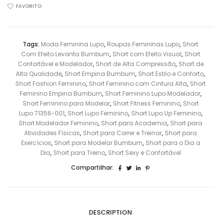
Feminino
FAVORITO
Empina
Bumbum
quantidade
Tags:
Moda Feminina Lupo
,
Roupas Femininas Lupo
,
Short
Com Efeito Levanta Bumbum
,
Short com Efeito Visual
,
Short
Confortável e Modelador
,
Short de Alta Compressão
,
Short de
Alta Qualidade
,
Short Empina Bumbum
,
Short Estilo e Conforto
,
Short Fashion Feminino
,
Short Feminino com Cintura Alta
,
Short
Feminino Empina Bumbum
,
Short Feminino Lupo Modelador
,
Short Feminino para Modelar
,
Short Fitness Feminino
,
Short
Lupo 71356-001
,
Short Lupo Feminino
,
Short Lupo Up Feminino
,
Short Modelador Feminino
,
Short para Academia
,
Short para
Atividades Físicas
,
Short para Correr e Treinar
,
Short para
Exercícios
,
Short para Modelar Bumbum
,
Short para o Dia a
Dia
,
Short para Treino
,
Short Sexy e Confortável
Compartilhar:
DESCRIPTION