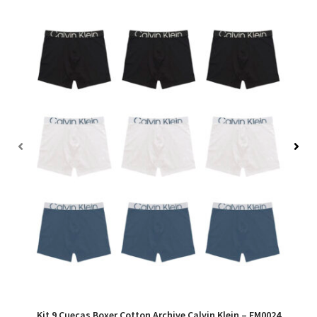
Kit 9 Cuecas Boxer Cotton Archive Calvin Klein – EM0024