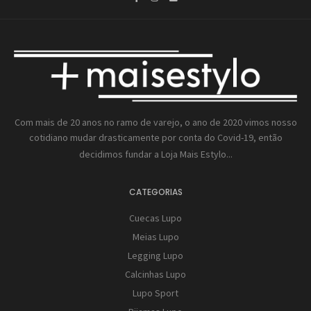
Com mais de 20 anos no ramo de varejo, o ano de 2020 vimos nosso
cotidiano mudar drasticamente por conta do Covid-19, então
decidimos fundar a
Loja Mais Estylo...
CATEGORIAS
Cuecas Lupo
Meias Lupo
Legging Lupo
Calcinhas Lupo
Lupo Sport