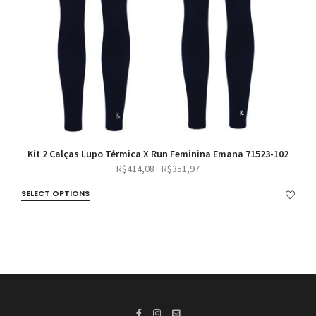
Kit 2 Calças Lupo Térmica X Run Feminina Emana 71523-102
Original
Current
R$
414,08
R$
351,97
price
price
SELECT OPTIONS
was:
is:
R$414,08.
R$351,97.