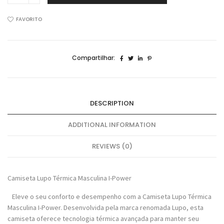
Térmica
Masculina
FAVORITO
I-
Power
70040-
Compartilhar:
001
quantidade
DESCRIPTION
ADDITIONAL INFORMATION
REVIEWS (0)
Camiseta Lupo Térmica Masculina I-Power
Eleve o seu conforto e desempenho com a Camiseta Lupo Térmica
Masculina I-Power. Desenvolvida pela marca renomada Lupo, esta
camiseta oferece tecnologia térmica avançada para manter seu