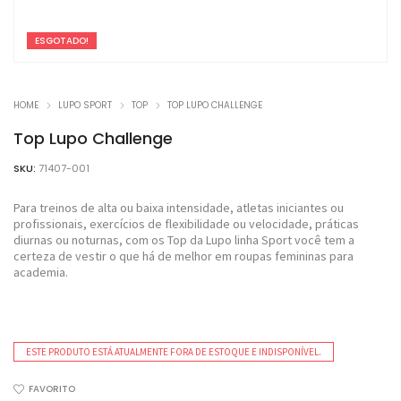
ESGOTADO!
HOME
LUPO SPORT
TOP
TOP LUPO CHALLENGE
Top Lupo Challenge
SKU:
71407-001
Para treinos de alta ou baixa intensidade, atletas iniciantes ou
profissionais, exercícios de flexibilidade ou velocidade, práticas
diurnas ou noturnas, com os Top da Lupo linha Sport você tem a
certeza de vestir o que há de melhor em roupas femininas para
academia.
ESTE PRODUTO ESTÁ ATUALMENTE FORA DE ESTOQUE E INDISPONÍVEL.
FAVORITO