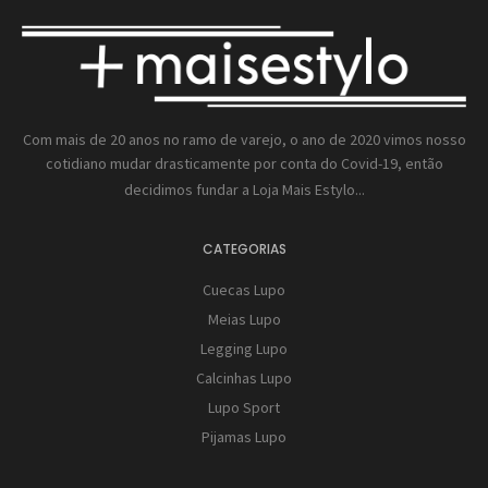
Com mais de 20 anos no ramo de varejo, o ano de 2020 vimos nosso
cotidiano mudar drasticamente por conta do Covid-19, então
decidimos fundar a
Loja Mais Estylo...
CATEGORIAS
Cuecas Lupo
Meias Lupo
Legging Lupo
Calcinhas Lupo
Lupo Sport
Pijamas Lupo