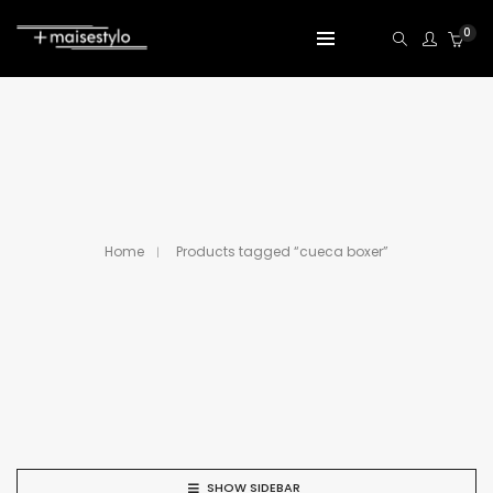
0
Home
Products tagged “cueca boxer”
SHOW SIDEBAR