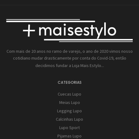
Com mais de 20 anos no ramo de varejo, o ano de 2020 vimos nosso
cotidiano mudar drasticamente por conta do Covid-19, então
decidimos fundar a
Loja Mais Estylo...
CATEGORIAS
Cuecas Lupo
Meias Lupo
Legging Lupo
Calcinhas Lupo
Lupo Sport
Pijamas Lupo