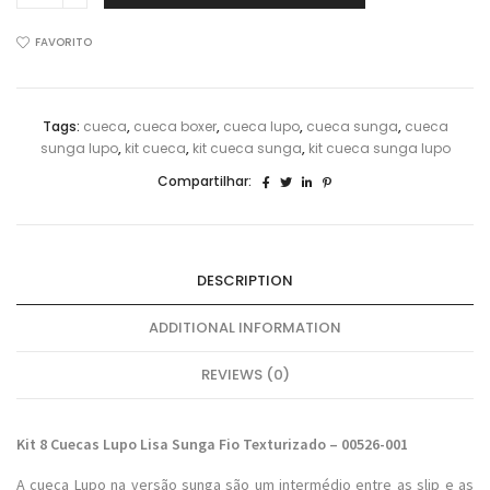
Cuecas
Lupo
FAVORITO
Sunga
Fio
Texturizado
Tags:
cueca
,
cueca boxer
,
cueca lupo
,
cueca sunga
,
cueca
00526-
sunga lupo
,
kit cueca
,
kit cueca sunga
,
kit cueca sunga lupo
108
quantidade
Compartilhar:
DESCRIPTION
ADDITIONAL INFORMATION
REVIEWS (0)
Kit 8
Cuecas Lupo Lisa Sunga Fio Texturizado – 00526-001
A cueca Lupo na versão sunga são um intermédio entre as slip e as