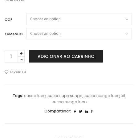
COR
TAMANHO
Kit
ADICIONAR AO CARRINHO
12
Cuecas
Lupo
FAVORITO
Sunga
Microfibra
Sem
Tags:
cueca lupo
,
cueca lupo sunga
,
cueca sunga lupo
,
kit
Costura
cueca sunga lupo
00676-
002
Compartilhar:
quantidade