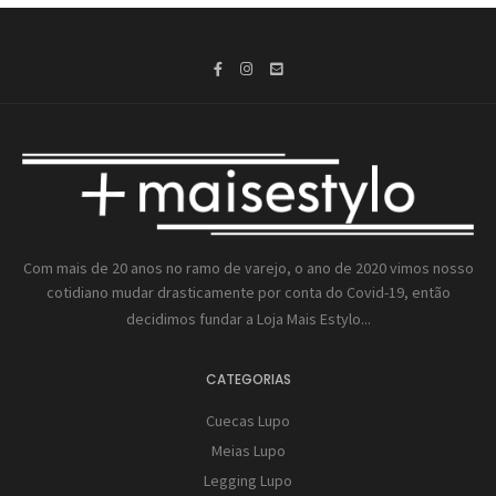
Com mais de 20 anos no ramo de varejo, o ano de 2020 vimos nosso
cotidiano mudar drasticamente por conta do Covid-19, então
decidimos fundar a
Loja Mais Estylo...
CATEGORIAS
Cuecas Lupo
Meias Lupo
Legging Lupo