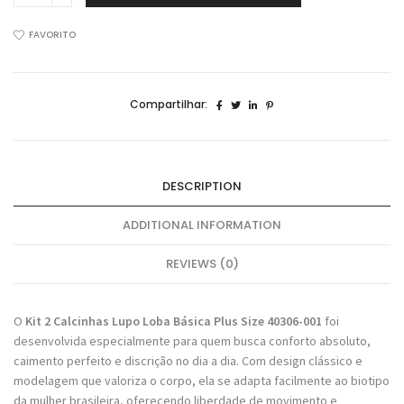
Calcinhas
Lupo
FAVORITO
Básica
Plus
Size
Compartilhar:
Sem
Costura
40306
quantidade
DESCRIPTION
ADDITIONAL INFORMATION
REVIEWS (0)
O
Kit 2 Calcinhas Lupo Loba Básica Plus Size 40306-001
foi
desenvolvida especialmente para quem busca conforto absoluto,
caimento perfeito e discrição no dia a dia. Com design clássico e
modelagem que valoriza o corpo, ela se adapta facilmente ao biotipo
da mulher brasileira, oferecendo liberdade de movimento e