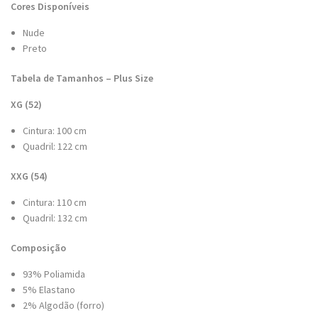
Cores Disponíveis
Nude
Preto
Tabela de Tamanhos – Plus Size
XG (52)
Cintura: 100 cm
Quadril: 122 cm
XXG (54)
Cintura: 110 cm
Quadril: 132 cm
Composição
93% Poliamida
5% Elastano
2% Algodão (forro)