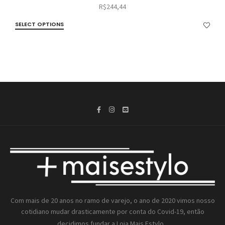
R$
244,44
SELECT OPTIONS
Com mais de 20 anos no ramo de varejo, o ano de 2020 vimos nosso
cotidiano mudar drasticamente por conta do Covid-19, então
decidimos fundar a
Loja Mais Estylo...