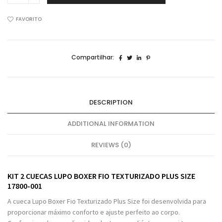
Cuecas
Lupo
FAVORITO
Boxer
Fio
Texturizado
Compartilhar:
Plus
Size
17800
quantidade
DESCRIPTION
ADDITIONAL INFORMATION
REVIEWS (0)
KIT 2 CUECAS LUPO BOXER FIO TEXTURIZADO PLUS SIZE
17800-001
A cueca Lupo Boxer Fio Texturizado Plus Size foi desenvolvida para
proporcionar máximo conforto e ajuste perfeito ao corpo.