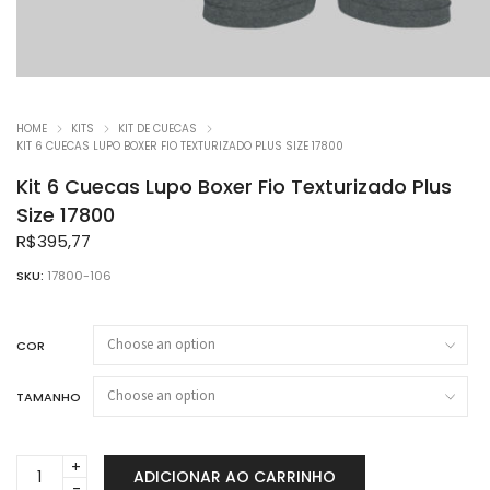
HOME
KITS
KIT DE CUECAS
KIT 6 CUECAS LUPO BOXER FIO TEXTURIZADO PLUS SIZE 17800
Kit 6 Cuecas Lupo Boxer Fio Texturizado Plus
Size 17800
R$
395,77
SKU:
17800-106
COR
TAMANHO
Kit
ADICIONAR AO CARRINHO
6