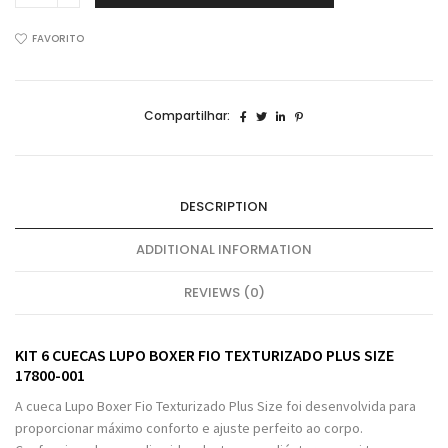
Cuecas
Lupo
FAVORITO
Boxer
Fio
Texturizado
Compartilhar:
Plus
Size
17800
quantidade
DESCRIPTION
ADDITIONAL INFORMATION
REVIEWS (0)
KIT 6 CUECAS LUPO BOXER FIO TEXTURIZADO PLUS SIZE
17800-001
A cueca Lupo Boxer Fio Texturizado Plus Size foi desenvolvida para
proporcionar máximo conforto e ajuste perfeito ao corpo.