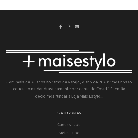
Com mais de 20 anos no ramo de varejo, o ano de 2020 vimos nosso
cotidiano mudar drasticamente por conta do Covid-19, então
decidimos fundar a
Loja Mais Estylo...
CATEGORIAS
Cuecas Lupo
Meias Lupo