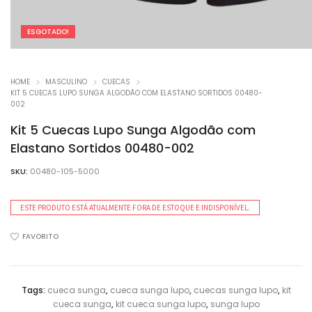
ESGOTADO!
HOME
MASCULINO
CUECAS
KIT 5 CUECAS LUPO SUNGA ALGODÃO COM ELASTANO SORTIDOS 00480-
002
Kit 5 Cuecas Lupo Sunga Algodão com
Elastano Sortidos 00480-002
SKU:
00480-105-5000
ESTE PRODUTO ESTÁ ATUALMENTE FORA DE ESTOQUE E INDISPONÍVEL.
FAVORITO
Tags:
cueca sunga
,
cueca sunga lupo
,
cuecas sunga lupo
,
kit
cueca sunga
,
kit cueca sunga lupo
,
sunga lupo