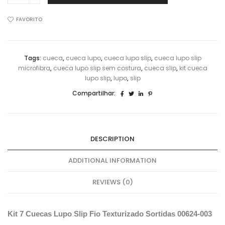
Cuecas
Sortidos
FAVORITO
Lupo
Slip
Fio
Tags:
cueca
,
cueca lupo
,
cueca lupo slip
,
cueca lupo slip
Texturizado
microfibra
,
cueca lupo slip sem costura
,
cueca slip
,
kit cueca
00624-
lupo slip
,
lupo
,
slip
1075000
quantidade
Compartilhar:
DESCRIPTION
ADDITIONAL INFORMATION
REVIEWS (0)
Kit 7 Cuecas Lupo Slip Fio Texturizado Sortidas 00624-003