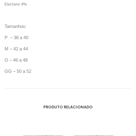
Elastano 4%
Tamanhos:
P – 38 a 40
M – 42 a 44
G – 46 a 48
GG – 50 a 52
PRODUTO RELACIONADO