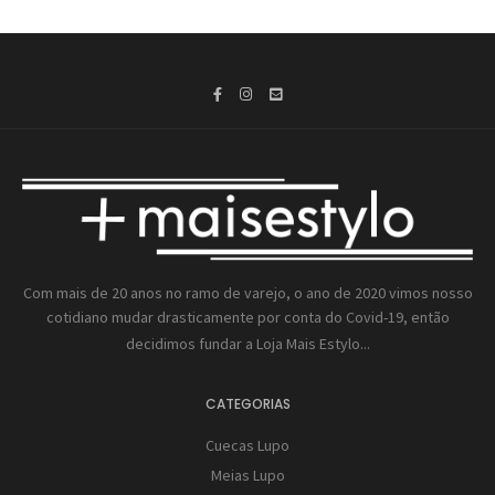
Com mais de 20 anos no ramo de varejo, o ano de 2020 vimos nosso
cotidiano mudar drasticamente por conta do Covid-19, então
decidimos fundar a
Loja Mais Estylo...
CATEGORIAS
Cuecas Lupo
Meias Lupo