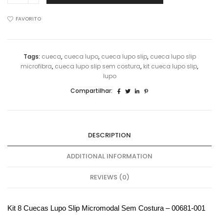
Cuecas
Lupo
FAVORITO
Slip
Micromodal
Sem
Tags:
cueca
,
cueca lupo
,
cueca lupo slip
,
cueca lupo slip
Costura
microfibra
,
cueca lupo slip sem costura
,
kit cueca lupo slip
,
00681-
lupo
108
quantidade
Compartilhar:
DESCRIPTION
ADDITIONAL INFORMATION
REVIEWS (0)
Kit
8 Cuecas Lupo Slip Micromodal Sem Costura – 00681-001