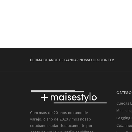
ÚLTIMA CHANCE DE GANHAR NOSSO DESCONTO!
CATEGO
Cuecas 
Meias L
Com mais de 20 anos no ramo de
Legging 
varejo, o ano de 2020 vimos nosso
Calcinha
cotidiano mudar drasticamente por
conta do Covid-19, então decidimos