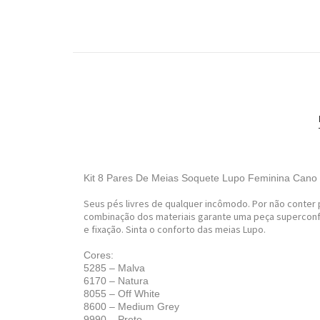
Kit 8 Pares De Meias Soquete Lupo Feminina Can
Seus pés livres de qualquer incômodo. Por não conter p
combinação dos materiais garante uma peça superconfor
e fixação. Sinta o conforto das meias Lupo.
Cores:
5285 – Malva
6170 – Natura
8055 – Off White
8600 – Medium Grey
9990 – Preto