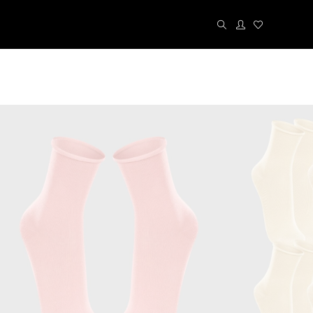
Kit´s
Cuecas
Calcinhas
Meias
Liz