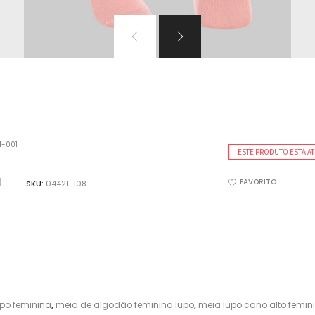
VER TODOS PRODUTOS
ão!!!
1-001
ESTE PRODUTO ESTÁ AT
a
FAVORITO
SKU:
04421-108
po feminina
,
meia de algodão feminina lupo
,
meia lupo cano alto femin