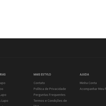
RIAS
MAIS ESTYLO
AJUDA
Lupo
Contato
Minha Conta
upo
Política de Privacidade
Acompanhar Meu 
Lupo
Perguntas Frequentes
s Lupo
Termos e Condições de
Uso