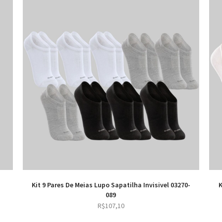
Kit 9 Pares De Meias Lupo Sapatilha Invisivel 03270-
K
089
R$
107,10